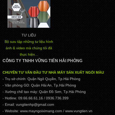
TƯ LIỆU
Bộ sưu tập những tư liệu hình
ảnh & video mà chúng tôi đã
thực hiện...
CÔNG TY TNHH VỮNG TIẾN HẢI PHÒNG
CHUYÊN TƯ VẤN ĐẦU TƯ NHÀ MÁY SẢN XUẤT NGÓI MÀU
- Trụ sở chính: Quận Ngô Quyền, Tp.Hải Phòng
- Văn phòng GD: Quận Hải An, Tp.Hải Phòng
- Xưởng chế tạo máy: Quận Đồ Sơn, Tp.Hải Phòng
- Hotline: 09.66.66.61.16 / 0936.736.399
- Email: vungtienhp@gmail.com
- Website: www.mayngoiximang.com / www.vungtien.vn