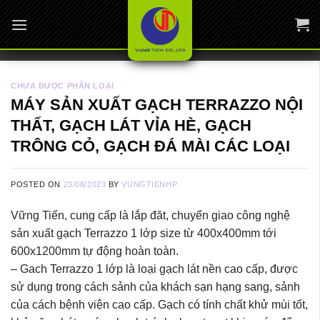
Skip
to
content
CHƯA ĐƯỢC PHÂN LOẠI
MÁY SẢN XUẤT GẠCH TERRAZZO NỘI
THẤT, GẠCH LÁT VỈA HÈ, GẠCH
TRÔNG CỎ, GẠCH ĐÁ MÀI CÁC LOẠI
POSTED ON
23/08/2023
BY
VUNGTIENHP
Vững Tiến, cung cấp là lắp đăt, chuyển giao công nghệ
sản xuất gạch Terrazzo 1 lớp size từ 400x400mm tới
600x1200mm tự động hoàn toàn.
– Gach Terrazzo 1 lớp là loại gạch lát nền cao cấp, được
sử dụng trong cách sảnh của khách sạn hạng sang, sảnh
của cách bệnh viện cao cấp. Gạch có tính chất khử mùi tốt,