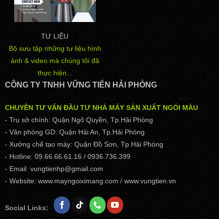
TƯ LIỆU
Bộ sưu tập những tư liệu hình
ảnh & video mà chúng tôi đã
thực hiện...
CÔNG TY TNHH VỮNG TIẾN HẢI PHÒNG
CHUYÊN TƯ VẤN ĐẦU TƯ NHÀ MÁY SẢN XUẤT NGÓI MÀU
- Trụ sở chính: Quận Ngô Quyền, Tp.Hải Phòng
- Văn phòng GD: Quận Hải An, Tp.Hải Phòng
- Xưởng chế tạo máy: Quận Đồ Sơn, Tp.Hải Phòng
- Hotline: 09.66.66.61.16 / 0936.736.399
- Email: vungtienhp@gmail.com
- Website: www.mayngoiximang.com / www.vungtien.vn
Social Links: