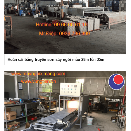
Hoán cải băng truyền sơn sấy ngói màu 28m lên 35m